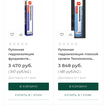
Рулонная
Рулонная
гидроизоляция
гидроизоляция плоской
фундамента
кровли Технониколь
Технониколь Master (10
Master (8 м2)
3 470 руб.
3 848 руб.
м2)
347 руб.
/м2
481 руб.
/м2
(
)
(
)
Доставка от 1 дня
Доставка от 1 дня
В КОРЗИНУ
В КОРЗИНУ
КУПИТЬ В 1 КЛИК
КУПИТЬ В 1 КЛИК