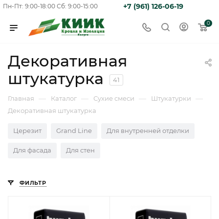
+7 (961) 126-06-19
Пн-Пт: 9:00-18:00
Сб: 9:00-15:00
0
Декоративная
штукатурка
41
—
—
—
—
Главная
Каталог
Сухие смеси
Штукатурки
Декоративная штукатурка
Церезит
Grand Line
Для внутренней отделки
Для фасада
Для стен
ФИЛЬТР