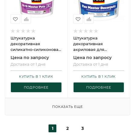
Штукатурка
Штукатурка
декоративная
декоративная
силикатно-силиконовая
акриловая для
для внутренних и
внутренних и наружных
Цена по запросу
Цена по запросу
наружных работ
работ LINNIMAX Flex
Доставка от 1 дня
Доставка от 1 дня
LINNIMAX Sil Si Master
Master Decorputz /
Putz / Сил Си Мастер
ЛИННИМАКС Флекс
КУПИТЬ В 1 КЛИК
КУПИТЬ В 1 КЛИК
Путц
Мастер Декопутц
ПОДРОБНЕЕ
ПОДРОБНЕЕ
ПОКАЗАТЬ ЕЩЕ
1
2
3