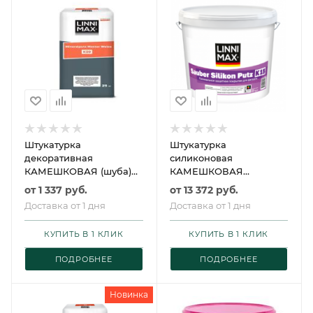
Штукатурка
Штукатурка
декоративная
силиконовая
КАМЕШКОВАЯ (шуба)
КАМЕШКОВАЯ
белая LINNIMAX
ЛИННИМАКС Sauber
от
1 337 руб.
от
13 372 руб.
Mineralputz Master
Silikon Putz
Доставка от 1 дня
Доставка от 1 дня
Weiss / ЛИННИМАКС
Минералпутц Мастер
КУПИТЬ В 1 КЛИК
КУПИТЬ В 1 КЛИК
Вайс
ПОДРОБНЕЕ
ПОДРОБНЕЕ
Новинка