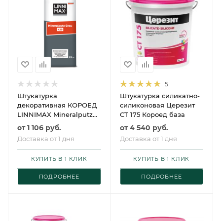
5
Штукатурка
Штукатурка силикатно-
декоративная КОРОЕД
силиконовая Церезит
LINNIMAX Mineralputz
CT 175 Короед база
Grau / ЛИННИМАКС
от
1 106 руб.
от
4 540 руб.
Минералпутц Грау
Доставка от 1 дня
Доставка от 1 дня
КУПИТЬ В 1 КЛИК
КУПИТЬ В 1 КЛИК
ПОДРОБНЕЕ
ПОДРОБНЕЕ