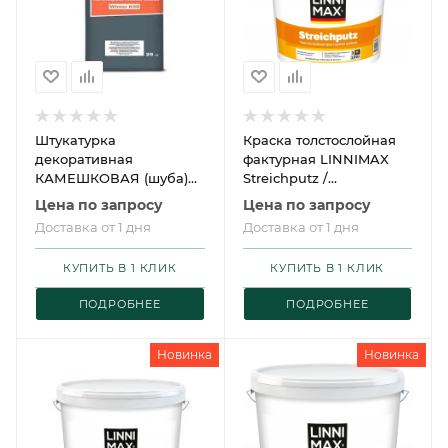
Штукатурка
Краска толстослойная
декоративная
фактурная LINNIMAX
КАМЕШКОВАЯ (шуба)
Streichputz /
LINNIMAX Mineralputz
ЛИННИМАКС
Цена по запросу
Цена по запросу
Master Weiss K20 Winter
Штрайхпутц
Доставка от 1 дня
Доставка от 1 дня
/ ЛИННИМАКС
Минералпутц Мастер
КУПИТЬ В 1 КЛИК
КУПИТЬ В 1 КЛИК
Вайс Винтер
ПОДРОБНЕЕ
ПОДРОБНЕЕ
Новинка
Новинка