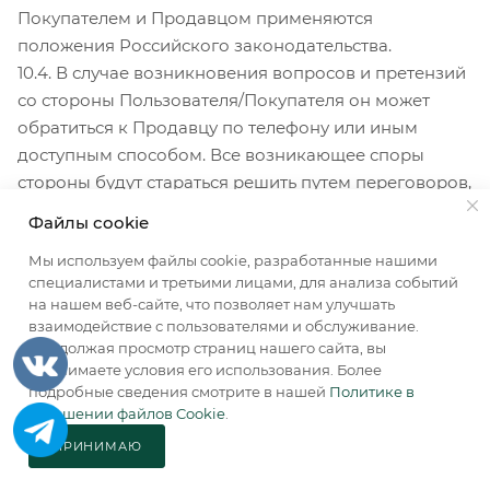
Покупателем и Продавцом применяются
положения Российского законодательства.
10.4. В случае возникновения вопросов и претензий
со стороны Пользователя/Покупателя он может
обратиться к Продавцу по телефону или иным
доступным способом. Все возникающее споры
стороны будут стараться решить путем переговоров,
при недостижении соглашения спор будет передан
Файлы cookie
на рассмотрение в судебный орган в соответствии с
Мы используем файлы cookie, разработанные нашими
действующим законодательством Российской
специалистами и третьими лицами, для анализа событий
Федерации.
на нашем веб-сайте, что позволяет нам улучшать
10.5. Признание судом недействительности какого-
взаимодействие с пользователями и обслуживание.
либо положения настоящей Публичной оферты не
Продолжая просмотр страниц нашего сайта, вы
принимаете условия его использования. Более
влечет за собой недействительность остальных
подробные сведения смотрите в нашей
Политике в
положений.
отношении файлов Cookie
.
ПРИНИМАЮ