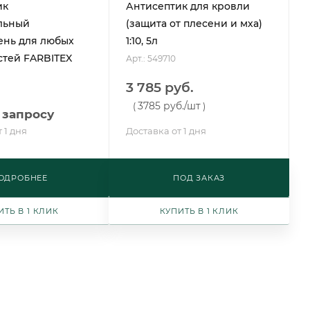
ик
Антисептик для кровли
льный
(защита от плесени и мха)
ень для любых
1:10, 5л
стей FARBITEX
Арт.: 549710
3 785 руб.
3785 руб.
/шт
(
)
 запросу
 1 дня
Доставка от 1 дня
ОДРОБНЕЕ
ПОД ЗАКАЗ
ИТЬ В 1 КЛИК
КУПИТЬ В 1 КЛИК