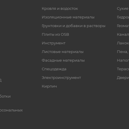
Кровля и водосток
Сухие
Изоляционные материалы
Гидро
Грунтовки и добавки в растворы
Геома
Плиты из OSB
Канал
Инструмент
Лакок
Листовые материалы
Пена,
Фасадные материалы
Напол
Спецодежда
Терас
Электроинструмент
Двер
Д
Кирпич
ботки
рсональных