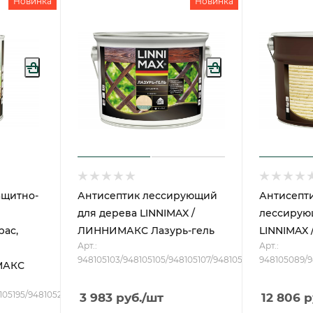
Новинка
Новинка
ащитно-
Антисептик лессирующий
Антисепти
для дерева LINNIMAX /
лессирую
рас,
ЛИННИМАКС Лазурь-гель
LINNIMAX
Арт.:
Арт.:
948105103/948105105/948105107/948105115/948105114
948105089/9
МАКС
8105195/948105204
3 983
руб.
/шт
12 806
р