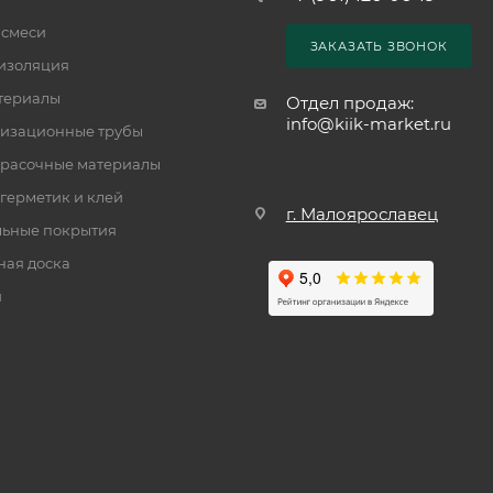
 смеси
ЗАКАЗАТЬ ЗВОНОК
изоляция
териалы
Отдел продаж:
info@kiik-market.ru
изационные трубы
расочные материалы
 герметик и клей
г. Малоярославец
ьные покрытия
ная доска
и