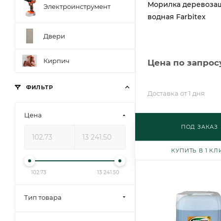
Морилка деревоза
Электроинструмент
водная Farbitex
Двери
Кирпич
Цена по запрос
ФИЛЬТР
Доставка от 1 дня
Цена
ПОД ЗАКАЗ
КУПИТЬ В 1 КЛ
102.73
13 241.50
Тип товара