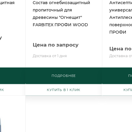
щитная
Состав огнебиозащитный
Антисепт
пропиточный для
универса
древесины "Огнещит"
Антиплес
FARBITEX ПРОФИ WOOD
поверхно
ПРОФИ
у
Цена по запросу
Цена по
Доставка от 1 дня
Доставка от
ПОДРОБНЕЕ
П
ИК
КУПИТЬ В 1 КЛИК
КУП