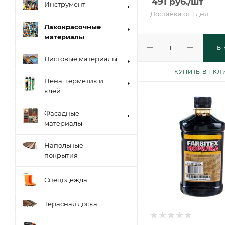
491
руб.
/шт
Инструмент
Доставка от 1 дня
Лакокрасочные
материалы
В
Листовые материалы
КУПИТЬ В 1 КЛ
Пена, герметик и
клей
Фасадные
материалы
Напольные
покрытия
Спецодежда
Терасная доска