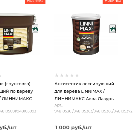
Новинка
Новинка
к (грунтовка)
Антисептик лессирующий
щий по дереву
для дерева LINNIMAX /
 / ЛИННИМАКС
ЛИННИМАКС Аква Лазурь
Арт.:
48105091/948105093
948105361/948105363/948105366/948105372
уб.
/шт
1 000
руб.
/шт