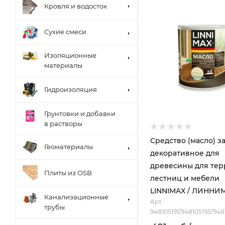
Кровля и водосток
Сухие смеси
Изоляционные
материалы
Гидроизоляция
Грунтовки и добавки
в растворы
Средство (масло) з
Геоматериалы
декоративное для
древесины для тер
Плиты из OSB
лестниц и мебели
LINNIMAX / ЛИННИ
Канализационные
Арт.:
трубы
948105191/948105193/94