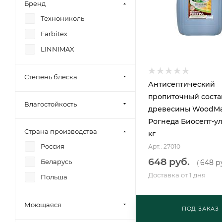
Бренд
Технониколь
Farbitex
LINNIMAX
Степень блеска
Антисептический
пропиточный соста
Влагостойкость
древесины WoodMa
Рогнеда Биосепт-ул
Страна производства
кг
Россия
Арт.: 27010
648 руб.
Беларусь
648 р
(
Доставка от 1 дня
Польша
Моющаяся
ПОД ЗАКАЗ