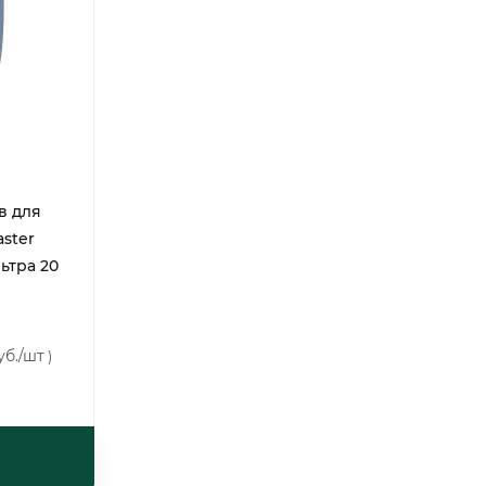
в для
ster
ьтра 20
уб.
/шт
)