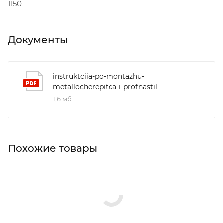
1150
Документы
instruktciia-po-montazhu-
metallocherepitca-i-profnastil
1,6 мб
Похожие товары