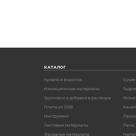
КАТАЛОГ
Кровля и водосток
Сухие
Изоляционные материалы
Гидро
Грунтовки и добавки в растворы
Геома
Плиты из OSB
Канал
Инструмент
Лакок
Листовые материалы
Пена,
Фасадные материалы
Напол