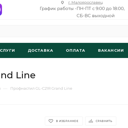
г. Малоярославец
График работы -
ПН-ПТ с 9:00 до 18:00,
СБ-ВС выходной
УСЛУГИ
ДОСТАВКА
ОПЛАТА
ВАКАНСИИ
nd Line
—
л
Профнастил GL-C21R Grand Line
В ИЗБРАННОЕ
СРАВНИТЬ