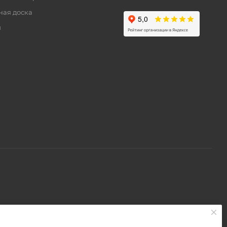
ная доска
и