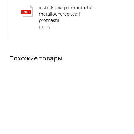
instruktciia-po-montazhu-
metallocherepitca-i-
profnastil
1,6 мб
Похожие товары