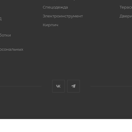
Спецодежда
Терас
Электроинструмент
Двер
Д
Кирпич
ботки
рсональных