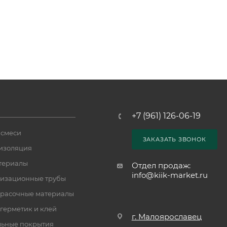
+7 (961) 126-06-19
 смеси
ЗАКАЗАТЬ ЗВОНОК
изоляция
териалы
Отдел продаж:
info@kiik-market.ru
изационные трубы
расочные материалы
 герметик и клей
г. Малоярославец
ьные покрытия