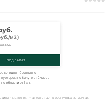
руб.
)
уб.
/м2
ешевле?
ПОД ЗАКАЗ
з сегодня - бесплатно
 курьером по Калуге от 2 часов
 по области от 1 дня
азина и может отличаться от цен в розничных магазинах