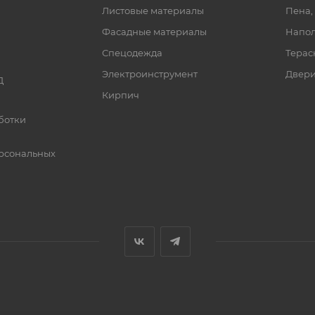
Листовые материалы
Пена,
Фасадные материалы
Напол
Спецодежда
Терас
Электроинструмент
Двер
Д
Кирпич
ботки
рсональных