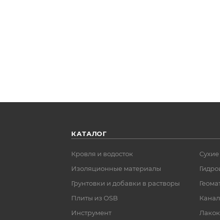
КАТАЛОГ
Кровля и водосток
Сухие
Изоляционные материалы
Гидро
Грунтовки и добавки в растворы
Геома
Плиты из OSB
Канал
Инструмент
Лакок