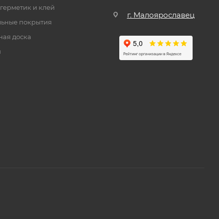
 герметик и клей
г. Малоярославец
ьные покрытия
ная доска
и